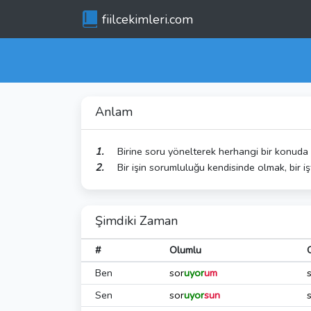
fiilcekimleri.com
Anlam
Birine soru yönelterek herhangi bir konuda 
Bir işin sorumluluğu kendisinde olmak, bir 
Şimdiki Zaman
#
Olumlu
Ben
sor
uyor
um
Sen
sor
uyor
sun