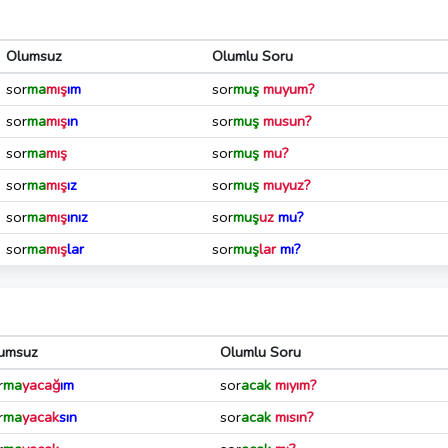
Olumsuz
Olumlu Soru
sor
ma
mış
ım
sor
muş
muyum?
sor
ma
mış
ın
sor
muş
musun?
sor
ma
mış
sor
muş
mu?
sor
ma
mış
ız
sor
muş
muyuz?
sor
ma
mış
ınız
sor
muş
uz
mu?
sor
ma
mış
lar
sor
muş
lar
mı?
umsuz
Olumlu Soru
r
ma
yacağ
ım
sor
acak
mıyım?
r
ma
yacak
sın
sor
acak
mısın?