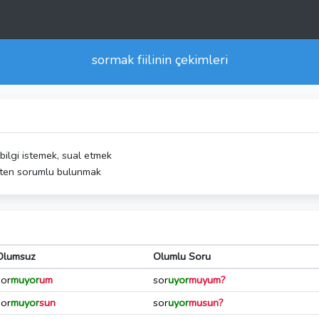
sormak
fiilinin çekimleri
bilgi istemek, sual etmek
işten sorumlu bulunmak
Olumsuz
Olumlu Soru
sor
muyor
um
sor
uyor
muyum?
sor
muyor
sun
sor
uyor
musun?