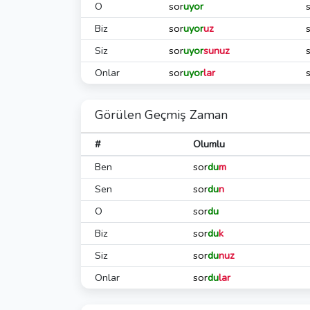
O
sor
uyor
Biz
sor
uyor
uz
Siz
sor
uyor
sunuz
Onlar
sor
uyor
lar
Görülen Geçmiş Zaman
#
Olumlu
Ben
sor
du
m
Sen
sor
du
n
O
sor
du
Biz
sor
du
k
Siz
sor
du
nuz
Onlar
sor
du
lar