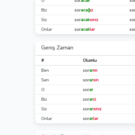
O
sor
acak
so
Biz
sor
acağ
ız
so
Siz
sor
acak
sınız
so
Onlar
sor
acak
lar
so
Geniş Zaman
#
Olumlu
Ben
sor
ar
ım
Sen
sor
ar
sın
O
sor
ar
Biz
sor
ar
ız
Siz
sor
ar
sınız
Onlar
sor
ar
lar