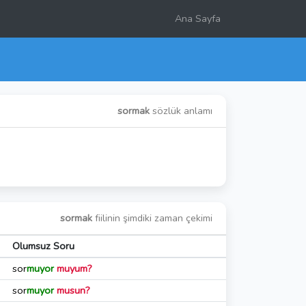
Ana Sayfa
sormak
sözlük anlamı
sormak
fiilinin şimdiki zaman çekimi
Olumsuz Soru
sor
muyor
muyum?
sor
muyor
musun?