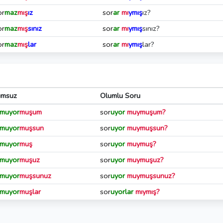
or
maz
mış
ız
sor
ar
mı
ymış
ız?
or
maz
mış
sınız
sor
ar
mı
ymış
sınız?
or
maz
mış
lar
sor
ar
mı
ymış
lar?
umsuz
Olumlu Soru
muyor
muşum
sor
uyor
muymuşum?
muyor
muşsun
sor
uyor
muymuşsun?
muyor
muş
sor
uyor
muymuş?
muyor
muşuz
sor
uyor
muymuşuz?
muyor
muşsunuz
sor
uyor
muymuşsunuz?
muyor
muşlar
sor
uyorlar
mıymış?