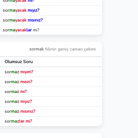
sor
ma
yacak
mı?
sor
ma
yacak
mıyız?
sor
ma
yacak
mısınız?
sor
ma
yacak
lar
mı?
sormak
fiilinin geniş zaman çekimi
Olumsuz Soru
sor
ma
z mıyım?
sor
ma
z mısın?
sor
ma
z mı?
sor
ma
z mıyız?
sor
ma
z mısınız?
sor
ma
zlar mı?