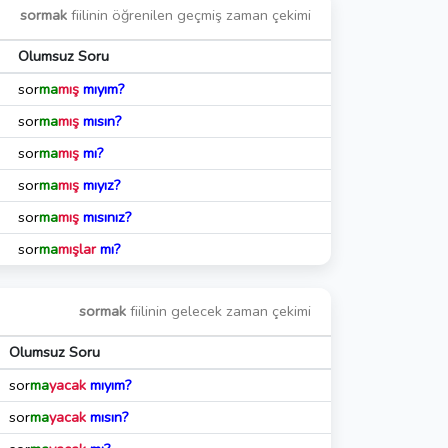
sormak
fiilinin öğrenilen geçmiş zaman çekimi
Olumsuz Soru
sor
ma
mış
mıyım?
sor
ma
mış
mısın?
sor
ma
mış
mı?
sor
ma
mış
mıyız?
sor
ma
mış
mısınız?
sor
ma
mışlar
mı?
sormak
fiilinin gelecek zaman çekimi
Olumsuz Soru
sor
ma
yacak
mıyım?
sor
ma
yacak
mısın?