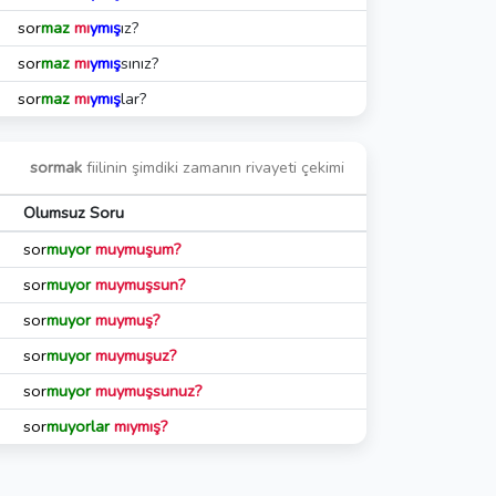
sor
maz
mı
ymış
ız?
sor
maz
mı
ymış
sınız?
sor
maz
mı
ymış
lar?
sormak
fiilinin şimdiki zamanın rivayeti çekimi
Olumsuz Soru
sor
muyor
muymuşum?
sor
muyor
muymuşsun?
sor
muyor
muymuş?
sor
muyor
muymuşuz?
sor
muyor
muymuşsunuz?
sor
muyorlar
mıymış?