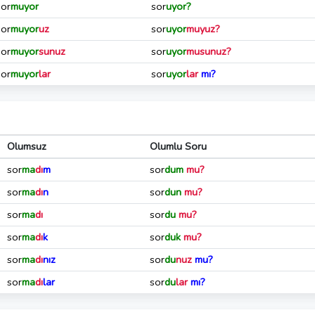
sor
muyor
sor
uyor?
sor
muyor
uz
sor
uyor
muyuz?
sor
muyor
sunuz
sor
uyor
musunuz?
sor
muyor
lar
sor
uyor
lar
mı?
Olumsuz
Olumlu Soru
sor
ma
dı
m
sor
dum
mu?
sor
ma
dı
n
sor
dun
mu?
sor
ma
dı
sor
du
mu?
sor
ma
dı
k
sor
duk
mu?
sor
ma
dı
nız
sor
du
nuz
mu?
sor
ma
dı
lar
sor
du
lar
mı?