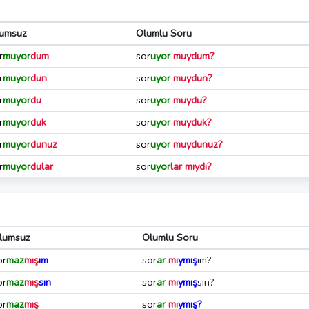
umsuz
Olumlu Soru
r
muyor
dum
sor
uyor
muydum?
r
muyor
dun
sor
uyor
muydun?
r
muyor
du
sor
uyor
muydu?
r
muyor
duk
sor
uyor
muyduk?
r
muyor
dunuz
sor
uyor
muydunuz?
r
muyor
dular
sor
uyor
lar mıydı?
lumsuz
Olumlu Soru
or
maz
mış
ım
sor
ar
mı
ymış
ım?
or
maz
mış
sın
sor
ar
mı
ymış
sın?
or
maz
mış
sor
ar
mı
ymış?