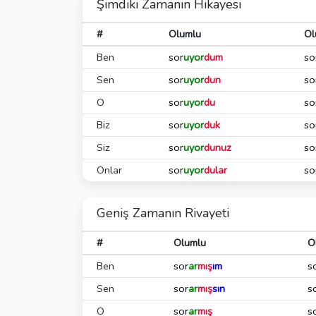
Şimdiki Zamanın Hikayesi
#
Olumlu
Ol
Ben
sor
uyor
dum
so
Sen
sor
uyor
dun
so
O
sor
uyor
du
so
Biz
sor
uyor
duk
so
Siz
sor
uyor
dunuz
so
Onlar
sor
uyor
dular
so
Geniş Zamanın Rivayeti
#
Olumlu
O
Ben
sor
ar
mış
ım
s
Sen
sor
ar
mış
sın
s
O
sor
ar
mış
s