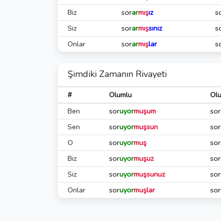
Biz
sor
ar
mış
ız
s
Siz
sor
ar
mış
sınız
s
Onlar
sor
ar
mış
lar
s
Şimdiki Zamanın Rivayeti
#
Olumlu
Ol
Ben
sor
uyor
muşum
sor
Sen
sor
uyor
muşsun
sor
O
sor
uyor
muş
sor
Biz
sor
uyor
muşuz
sor
Siz
sor
uyor
muşsunuz
sor
Onlar
sor
uyor
muşlar
sor