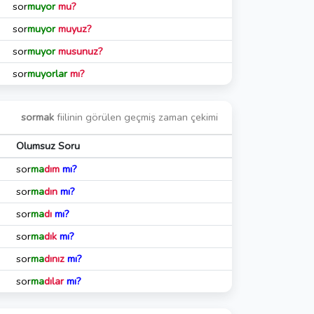
sor
muyor
mu?
sor
muyor
muyuz?
sor
muyor
musunuz?
sor
muyorlar
mı?
sormak
fiilinin görülen geçmiş zaman çekimi
Olumsuz Soru
sor
ma
dım
mı?
sor
ma
dın
mı?
sor
ma
dı
mı?
sor
ma
dık
mı?
sor
ma
dınız
mı?
sor
ma
dılar
mı?