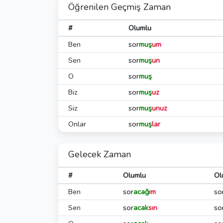
Öğrenilen Geçmiş Zaman
#
Olumlu
Ben
sor
muş
um
Sen
sor
muş
un
O
sor
muş
Biz
sor
muş
uz
Siz
sor
muş
unuz
Onlar
sor
muş
lar
Gelecek Zaman
#
Olumlu
Ol
Ben
sor
acağ
ım
so
Sen
sor
acak
sın
so