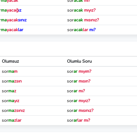
r
ma
yacak
sor
acak
mı?
r
ma
yacağ
ız
sor
acak
mıyız?
r
ma
yacak
sınız
sor
acak
mısınız?
r
ma
yacak
lar
sor
acak
lar
mı?
Olumsuz
Olumlu Soru
sor
ma
m
sor
ar
mıyım?
sor
ma
zsın
sor
ar
mısın?
sor
ma
z
sor
ar
mı?
sor
ma
yız
sor
ar
mıyız?
sor
ma
zsınız
sor
ar
mısınız?
sor
ma
zlar
sor
ar
lar mı?