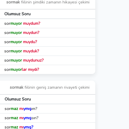
sormak
fiilinin şimdiki zamanın hikayesi çekimi
Olumsuz Soru
sor
muyor
muydum?
sor
muyor
muydun?
sor
muyor
muydu?
sor
muyor
muyduk?
sor
muyor
muydunuz?
sor
muyor
lar mıydı?
sormak
fiilinin geniş zamanın rivayeti çekimi
Olumsuz Soru
sor
maz
mı
ymış
ım?
sor
maz
mı
ymış
sın?
sor
maz
mı
ymış?