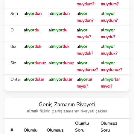
muydum?
muydum?
Sen
al
ıyor
dun
al
mıyor
dun
al
ıyor
al
mıyor
muydun?
muydun?
O
al
ıyor
du
al
mıyor
du
al
ıyor
al
mıyor
muydu?
muydu?
Biz
al
ıyor
duk
al
mıyor
duk
al
ıyor
al
mıyor
muyduk?
muyduk?
Siz
al
ıyor
dunuz
al
mıyor
dunuz
al
ıyor
al
mıyor
muydunuz?
muydunuz?
Onlar
al
ıyor
dular
al
mıyor
dular
al
ıyor
lar
al
mıyor
lar
mıydı?
mıydı?
Geniş Zamanın Rivayeti
almak
fiilinin geniş zamanın rivayeti çekimi
Olumlu
Olumsuz
#
Olumlu
Olumsuz
Soru
Soru