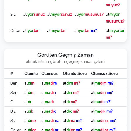
muyuz?
Siz
al
ıyor
sunuz
al
mıyor
sunuz
al
ıyor
musunuz?
al
mıyor
musunuz?
Onlar
al
ıyor
lar
al
mıyor
lar
al
ıyor
lar
mı?
al
mıyorlar
mı?
Görülen Geçmiş Zaman
almak
fiilinin görülen geçmiş zaman çekimi
#
Olumlu
Olumsuz
Olumlu Soru
Olumsuz Soru
Ben
al
dı
m
al
ma
dı
m
al
dım
mı?
al
ma
dım
mı?
Sen
al
dı
n
al
ma
dı
n
al
dın
mı?
al
ma
dın
mı?
O
al
dı
al
ma
dı
al
dı
mı?
al
ma
dı
mı?
Biz
al
dı
k
al
ma
dı
k
al
dık
mı?
al
ma
dık
mı?
Siz
al
dı
nız
al
ma
dı
nız
al
dı
nız
mı?
al
ma
dınız
mı?
Onlar
al
dı
lar
al
ma
dı
lar
al
dı
lar
mı?
al
ma
dılar
mı?