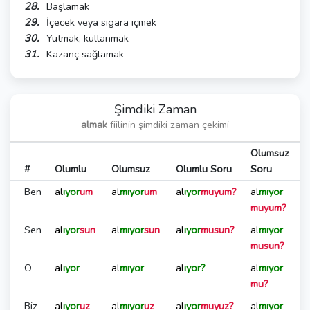
Başlamak
İçecek veya sigara içmek
Yutmak, kullanmak
Kazanç sağlamak
Gidermek, yok etmek
Yer değiştirmek
Şimdiki Zaman
almak
fiilinin şimdiki zaman çekimi
Olumsuz
#
Olumlu
Olumsuz
Olumlu Soru
Soru
Ben
al
ıyor
um
al
mıyor
um
al
ıyor
muyum?
al
mıyor
muyum?
Sen
al
ıyor
sun
al
mıyor
sun
al
ıyor
musun?
al
mıyor
musun?
O
al
ıyor
al
mıyor
al
ıyor?
al
mıyor
mu?
Biz
al
ıyor
uz
al
mıyor
uz
al
ıyor
muyuz?
al
mıyor