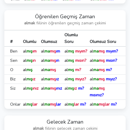
Öğrenilen Geçmiş Zaman
almak
fiilinin öğrenilen geçmiş zaman çekimi
Olumlu
#
Olumlu
Olumsuz
Soru
Olumsuz Soru
Ben
al
mış
ım
al
ma
mış
ım
al
mış
mıyım?
al
ma
mış
mıyım?
Sen
al
mış
ın
al
ma
mış
ın
al
mış
mısın?
al
ma
mış
mısın?
O
al
mış
al
ma
mış
al
mış
mı?
al
ma
mış
mı?
Biz
al
mış
ız
al
ma
mış
ız
al
mış
mıyız?
al
ma
mış
mıyız?
Siz
al
mış
ınız
al
ma
mış
ınız
al
mış
ız
mı?
al
ma
mış
mısınız?
Onlar
al
mış
lar
al
ma
mış
lar
al
mış
lar
mı?
al
ma
mışlar
mı?
Gelecek Zaman
almak
fiilinin gelecek zaman çekimi