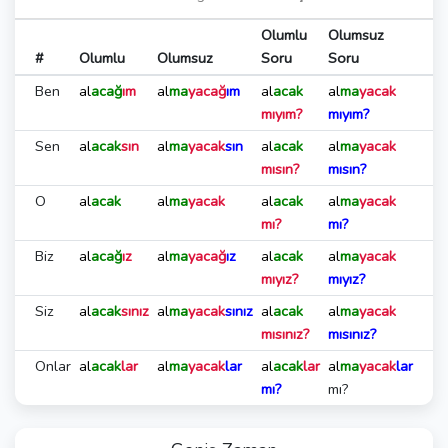
Olumlu
Olumsuz
#
Olumlu
Olumsuz
Soru
Soru
Ben
al
acağ
ım
al
ma
yacağ
ım
al
acak
al
ma
yacak
mıyım?
mıyım?
Sen
al
acak
sın
al
ma
yacak
sın
al
acak
al
ma
yacak
mısın?
mısın?
O
al
acak
al
ma
yacak
al
acak
al
ma
yacak
mı?
mı?
Biz
al
acağ
ız
al
ma
yacağ
ız
al
acak
al
ma
yacak
mıyız?
mıyız?
Siz
al
acak
sınız
al
ma
yacak
sınız
al
acak
al
ma
yacak
mısınız?
mısınız?
Onlar
al
acak
lar
al
ma
yacak
lar
al
acak
lar
al
ma
yacak
lar
mı?
mı?