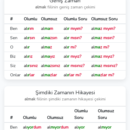
Geniş Zaman
almak
fiilinin geniş zaman çekimi
#
Olumlu
Olumsuz
Olumlu Soru
Olumsuz Soru
Ben
al
ır
ım
al
ma
m
al
ır
mıyım?
al
ma
z mıyım?
Sen
al
ır
sın
al
ma
zsın
al
ır
mısın?
al
ma
z mısın?
O
al
ır
al
ma
z
al
ır
mı?
al
ma
z mı?
Biz
al
ır
ız
al
ma
yız
al
ır
mıyız?
al
ma
z mıyız?
Siz
al
ır
sınız
al
ma
zsınız
al
ır
mısınız?
al
ma
z mısınız?
Onlar
al
ır
lar
al
ma
zlar
al
ır
lar mı?
al
ma
zlar mı?
Şimdiki Zamanın Hikayesi
almak
fiilinin şimdiki zamanın hikayesi çekimi
Olumlu
Olumsuz
#
Olumlu
Olumsuz
Soru
Soru
Ben
al
ıyor
dum
al
mıyor
dum
al
ıyor
al
mıyor