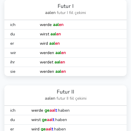
Futur I
aalen
futur I fiil çekimi
ich
werde
aal
en
du
wirst
aal
en
er
wird
aal
en
wir
werden
aal
en
ihr
werdet
aal
en
sie
werden
aal
en
Futur II
aalen
futur II fiil çekimi
ich
werde
ge
aal
t
haben
du
wirst
ge
aal
t
haben
er
wird
ge
aal
t
haben