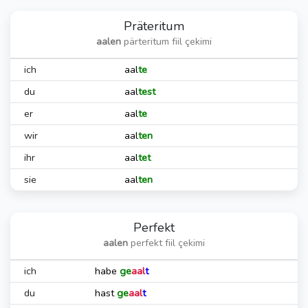
Präteritum
aalen
pärteritum fiil çekimi
ich
aal
te
du
aal
test
er
aal
te
wir
aal
ten
ihr
aal
tet
sie
aal
ten
Perfekt
aalen
perfekt fiil çekimi
ich
habe
ge
aal
t
du
hast
ge
aal
t