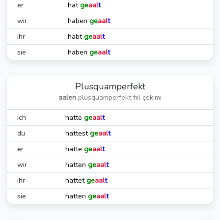
er
hat
ge
aal
t
wir
haben
ge
aal
t
ihr
habt
ge
aal
t
sie
haben
ge
aal
t
Plusquamperfekt
aalen
plusquamperfekt fiil çekimi
ich
hatte
ge
aal
t
du
hattest
ge
aal
t
er
hatte
ge
aal
t
wir
hatten
ge
aal
t
ihr
hattet
ge
aal
t
sie
hatten
ge
aal
t