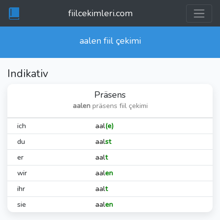
fiilcekimleri.com
aalen
fiil çekimi
Indikativ
Präsens
aalen
präsens fiil çekimi
ich
aal
(e)
du
aal
st
er
aal
t
wir
aal
en
ihr
aal
t
sie
aal
en